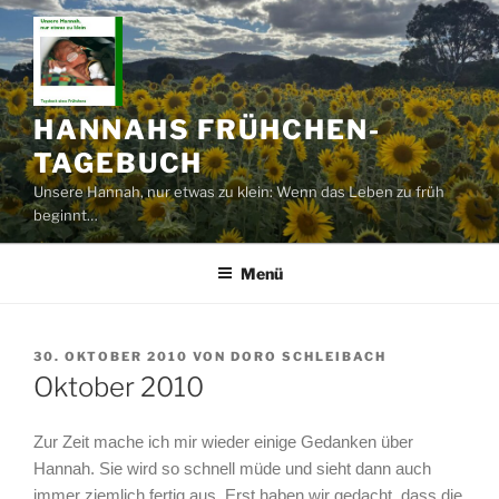
Zum
Inhalt
springen
HANNAHS FRÜHCHEN-
TAGEBUCH
Unsere Hannah, nur etwas zu klein: Wenn das Leben zu früh
beginnt…
Menü
VERÖFFENTLICHT
30. OKTOBER 2010
VON
DORO SCHLEIBACH
AM
Oktober 2010
Zur Zeit mache ich mir wieder einige Gedanken über
Hannah. Sie wird so schnell müde und sieht dann auch
immer ziemlich fertig aus. Erst haben wir gedacht, dass die