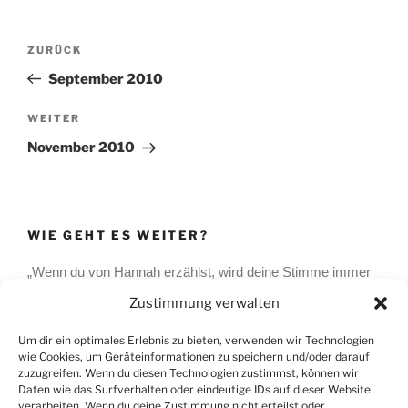
Beitragsnavigation
Vorheriger
ZURÜCK
Beitrag
September 2010
Nächster
WEITER
Beitrag
November 2010
WIE GEHT ES WEITER?
„Wenn du von Hannah erzählst, wird deine Stimme immer
weicher und ein Hauch von Sorge schwingt mit…“ das
Zustimmung verwalten
sagte eine Freundin von mir. Und es stimmt! Unsere
Hannah wird immer eine Art Sorgenkind bleiben.
Um dir ein optimales Erlebnis zu bieten, verwenden wir Technologien
wie Cookies, um Geräteinformationen zu speichern und/oder darauf
zuzugreifen. Wenn du diesen Technologien zustimmst, können wir
Daten wie das Surfverhalten oder eindeutige IDs auf dieser Website
verarbeiten. Wenn du deine Zustimmung nicht erteilst oder