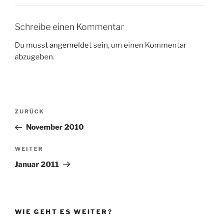
Schreibe einen Kommentar
Du musst
angemeldet
sein, um einen Kommentar
abzugeben.
Beitragsnavigation
Vorheriger
ZURÜCK
Beitrag
November 2010
Nächster
WEITER
Beitrag
Januar 2011
WIE GEHT ES WEITER?