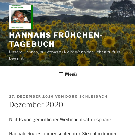
Zum
Inhalt
springen
HANNAHS FRÜHCHEN-
TAGEBUCH
Unsere Hannah, nur etwas zu klein: Wenn das Leben zu früh
beginnt…
Menü
VERÖFFENTLICHT
27. DEZEMBER 2020
VON
DORO SCHLEIBACH
AM
Dezember 2020
Nichts von gemütlicher Weihnachtsatmosphäre…
Hannah ging es immer schlechter. Sie nahm immer