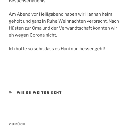
Besuchserlaubnis.
Am Abend vor Heiligabend haben wir Hannah heim
geholt und ganz in Ruhe Weihnachten verbracht. Nach
Hüsten zur Oma und der Verwandtschaft konnten wir
eh wegen Corona nicht.
Ich hoffe so sehr, dass es Hani nun besser geht!
KATEGORIEN
WIE ES WEITER GEHT
Beitragsnavigation
Vorheriger
ZURÜCK