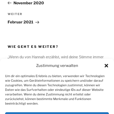
Beitrag
November 2020
Nächster
WEITER
Beitrag
Februar 2021
WIE GEHT ES WEITER?
„Wenn du von Hannah erzählst, wird deine Stimme immer
weicher und ein Hauch von Sorge schwingt mit…“ das
Zustimmung verwalten
sagte eine Freundin von mir. Und es stimmt! Unsere
Hannah wird immer eine Art Sorgenkind bleiben.
Um dir ein optimales Erlebnis zu bieten, verwenden wir Technologien
wie Cookies, um Geräteinformationen zu speichern und/oder darauf
zuzugreifen. Wenn du diesen Technologien zustimmst, können wir
Daten wie das Surfverhalten oder eindeutige IDs auf dieser Website
verarbeiten. Wenn du deine Zustimmung nicht erteilst oder
SUCHE
zurückziehst, können bestimmte Merkmale und Funktionen
beeinträchtigt werden.
Suchen
Suche
nach: